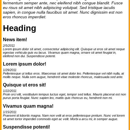
fermentum semper ante, nec eleifend nibh congue blandit. Fusce
eu risus sit amet nibh adipiscing volutpat. Sed tristique iaculis
sapien, in congue nulla faucibus sit amet. Nunc dignissim est non
eros rhoncus imperdiet.
Heading
News item!
2/5/2011
Lorem ipsum dolor sit amet, consectetur adipiscing elit. Quisque ut eros sit amet neque
egestas vehicula quis eu lacus. Vivamus quam magna, ornare sit amet feugiat in,
eleifend non dui. Suspendisse potenti.
Lorem ipsum dolor!
1/29/2011
Pellentesque ut tellus eros. Maecenas sit amet dolor leo. Pellentesque vel nibh nulla, at
mollis neque. Nulla sem augue, hendrerit vitae molestie rhoncus, malesuada sed ante.
Quisque ut eros sit!
1/22/2011
Proin orci elit, vestibulum tempus luctus eget, tempor sed tellus. Mauris placerat est non
purus porta feugiat. Nunc sapien leo, mattis quis rhoncus eu, hendrerit non mi.
Vivamus quam magna!
1/15/2011
Praesent id lobortis magna. Nam non velit at eros pellentesque pretium. Nunc vel lorem
sit amet tortor imperdiet commodo eget ac velit. Morbi a arcu mi, in semper augue.
Suspendisse potenti!