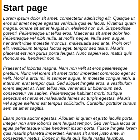
Start page
Lorem ipsum dolor sit amet, consectetur adipiscing elit. Quisque ut
eros sit amet neque egestas vehicula quis eu lacus. Vivamus quam
magna, ornare sit amet feugiat in, eleifend non dui. Suspendisse
potenti. Pellentesque ut tellus eros. Maecenas sit amet dolor leo.
Pellentesque vel nibh nulla, at mollis neque. Nulla sem augue,
hendrerit vitae molestie rhoncus, malesuada sed ante. Proin orci
elit, vestibulum tempus luctus eget, tempor sed tellus. Mauris
placerat est non purus porta feugiat. Nunc sapien leo, mattis quis
rhoncus eu, hendrerit non mi.
Praesent id lobortis magna. Nam non velit at eros pellentesque
pretium. Nunc vel lorem sit amet tortor imperdiet commodo eget ac
velit. Morbi a arcu mi, in semper augue. In molestie congue nibh, a
interdum erat tempor quis. Sed aliquet fringilla eros, a vestibulum
lorem aliquet at. Nam tellus nisi, venenatis ut bibendum sed,
consectetur vel sapien. Pellentesque habitant morbi tristique
senectus et netus et malesuada fames ac turpis egestas. Mauris
vel augue eleifend est tempus sollicitudin. Curabitur porttitor cursus
sem sit amet sagittis.
Etiam porta auctor egestas. Aliquam id quam et justo iaculis porta.
Integer non ante lobortis sem feugiat tempor. Sed vehicula lacus ut
ligula pellentesque vitae hendrerit ipsum porta. Fusce fringilla lorem
quis mauris pharetra imperdiet. Aenean sit amet justo ante, in
consectetur metus. Donec in ligula quis ligula mattis faucibus.