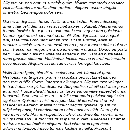
Aliquam ut urna erat, et suscipit quam. Nullam commodo orci vitae
velit sollicitudin ac mollis diam pretium. Aliquam auctor fringilla
pharetra. Sed tempus dolor sem.
Donec at dignissim turpis. Nulla ac arcu lectus. Proin adipiscing
urna vitae velit dignissim in suscipit sapien volutpat. Mauris varius
feugiat facilisis. In ut justo a odio mattis consequat non quis justo.
Mauris eget mi est, sit amet porta elit. Sed dignissim consequat
nisl, at faucibus orci fermentum non. Etiam suscipit, enim at
porttitor suscipit, tortor erat eleifend arcu, non tempus dolor dui nec
sem. Fusce non neque urna, eu fermentum massa. Donec eu porta
sem. Sed nec nulla mi, vitae malesuada nunc. Nam eu nulla vitae
nunc gravida eleifend. Vestibulum lacinia massa in erat malesuada
pellentesque. Aliquam accumsan cursus leo eget faucibus.
Nulla libero ligula, blandit at scelerisque vel, blandit at quam.
Vestibulum ante ipsum primis in faucibus orci luctus et ultrices
posuere cubilia Curae; Integer a elit sapien. Aliquam erat volutpat.
In hac habitasse platea dictumst. Suspendisse at elit sed arcu porta
euismod. Fusce blandit lacus non turpis varius vitae imperdiet urna
hendrerit. Praesent vitae eros ut felis commodo pulvinar dignissim
eget sem. Quisque a nisl eu sapien blandit interdum id ut est.
Maecenas eleifend, massa tincidunt sagittis gravida, quam mi
adipiscing enim, id condimentum enim enim eu nibh. Nam quis
interdum nibh. Mauris vulputate, nibh et condimentum porta, urna
dui gravida arcu, a rhoncus risus ipsum in velit. Maecenas sit amet
metus ac purus facilisis aliquam. Sed vitae eros eget risus
adipiscing tempor. Fusce tempus facilisis fringilla. Praesent