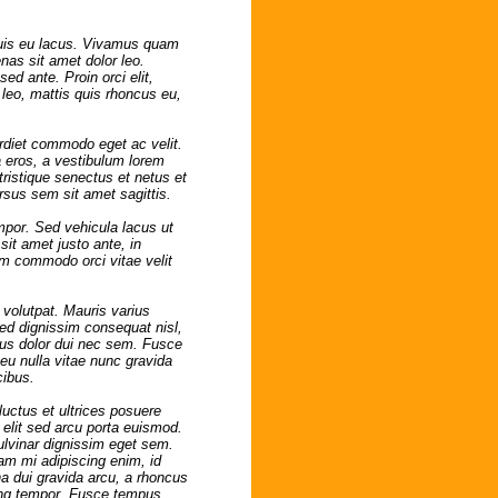
 quis eu lacus. Vivamus quam
nas sit amet dolor leo.
ed ante. Proin orci elit,
leo, mattis quis rhoncus eu,
erdiet commodo eget ac velit.
a eros, a vestibulum lorem
tristique senectus et netus et
rsus sem sit amet sagittis.
mpor. Sed vehicula lacus ut
sit amet justo ante, in
am commodo orci vitae velit
n volutpat. Mauris varius
 Sed dignissim consequat nisl,
mpus dolor dui nec sem. Fusce
u nulla vitae nunc gravida
cibus.
 luctus et ultrices posuere
 elit sed arcu porta euismod.
ulvinar dignissim eget sem.
uam mi adipiscing enim, id
a dui gravida arcu, a rhoncus
cing tempor. Fusce tempus