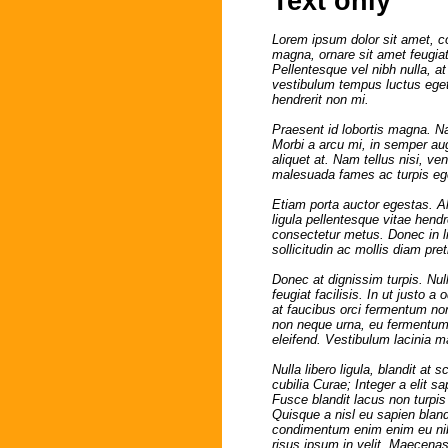
Text only
Lorem ipsum dolor sit amet, c
magna, ornare sit amet feugiat
Pellentesque vel nibh nulla, a
vestibulum tempus luctus eget,
hendrerit non mi.
Praesent id lobortis magna. Na
Morbi a arcu mi, in semper aug
aliquet at. Nam tellus nisi, v
malesuada fames ac turpis eges
Etiam porta auctor egestas. Al
ligula pellentesque vitae hendr
consectetur metus. Donec in li
sollicitudin ac mollis diam pr
Donec at dignissim turpis. Null
feugiat facilisis. In ut justo 
at faucibus orci fermentum non
non neque urna, eu fermentum
eleifend. Vestibulum lacinia 
Nulla libero ligula, blandit at
cubilia Curae; Integer a elit 
Fusce blandit lacus non turpis
Quisque a nisl eu sapien bland
condimentum enim enim eu nibh
risus ipsum in velit. Maecena