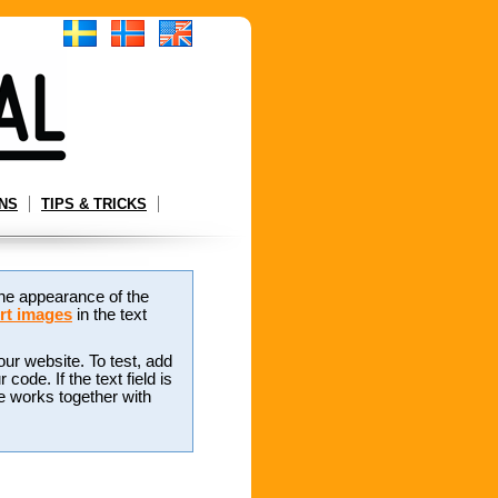
NS
TIPS & TRICKS
 the appearance of the
rt images
in the text
our website. To test, add
ode. If the text field is
e works together with