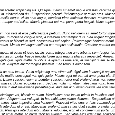
onsectetur adipiscing elit. Quisque ut eros sit amet neque egestas vehicula
 in, eleifend non dui. Suspendisse potenti. Pellentesque ut tellus eros. Maece
t mollis neque. Nulla sem augue, hendrerit vitae molestie rhoncus, malesuada s
 tempor sed tellus. Mauris placerat est non purus porta feugiat. Nunc sapien 
m non velit at eros pellentesque pretium. Nunc vel lorem sit amet tortor imp
ue. In molestie congue nibh, a interdum erat tempor quis. Sed aliquet fringill
enenatis ut bibendum sed, consectetur vel sapien. Pellentesque habitant morbi 
tas. Mauris vel augue eleifend est tempus sollicitudin. Curabitur porttitor cu
iquam id quam et justo iaculis porta. Integer non ante lobortis sem feugiat te
erit ipsum porta. Fusce fringilla lorem quis mauris pharetra imperdiet. Aenean 
gula quis ligula mattis faucibus. Aliquam ut urna erat, et suscipit quam. Null
etium. Aliquam auctor fringilla pharetra. Sed tempus dolor sem.
a ac arcu lectus. Proin adipiscing urna vitae velit dignissim in suscipit sapie
a odio mattis consequat non quis justo. Mauris eget mi est, sit amet porta elit.
. Etiam suscipit, enim at porttitor suscipit, tortor erat eleifend arcu, non te
 massa. Donec eu porta sem. Sed nec nulla mi, vitae malesuada nunc. Nam e
massa in erat malesuada pellentesque. Aliquam accumsan cursus leo eget fau
 scelerisque vel, blandit at quam. Vestibulum ante ipsum primis in faucibus orci
sapien. Aliquam erat volutpat. In hac habitasse platea dictumst. Suspendisse at
 varius vitae imperdiet urna hendrerit. Praesent vitae eros ut felis commodo p
it interdum id ut est. Maecenas eleifend, massa tincidunt sagittis gravida, q
. Nam quis interdum nibh. Mauris vulputate, nibh et condimentum porta, urn
s sit amet metus ac purus facilisis aliquam. Sed vitae eros eget risus adipis